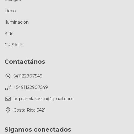
Deco
Iluminación
Kids
CK SALE
Contactános
541122907549
+5491122907549
arq.camilakassin@gmail.com
Costa Rica 5421
Sigamos conectados