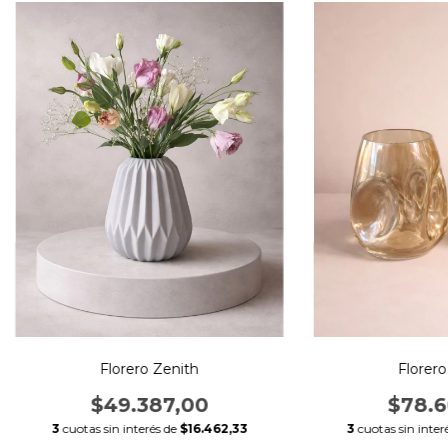
Florero Zenith
Florer
$49.387,00
$78.6
3
cuotas sin interés de
$16.462,33
3
cuotas sin inter