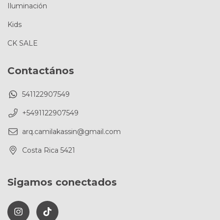
Iluminación
Kids
CK SALE
Contactános
541122907549
+5491122907549
arq.camilakassin@gmail.com
Costa Rica 5421
Sigamos conectados