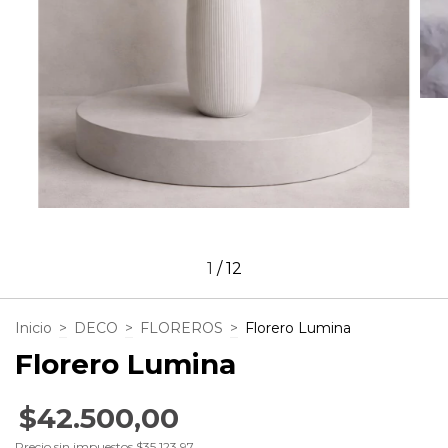
1
/
12
Inicio
>
DECO
>
FLOREROS
>
Florero Lumina
Florero Lumina
$42.500,00
Precio sin impuestos
$35.123,97