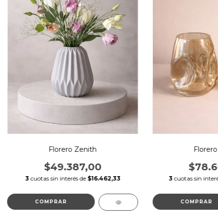
Florero Zenith
Florer
$49.387,00
$78.6
3
cuotas sin interés de
$16.462,33
3
cuotas sin inter
COMPRAR
COMPRAR